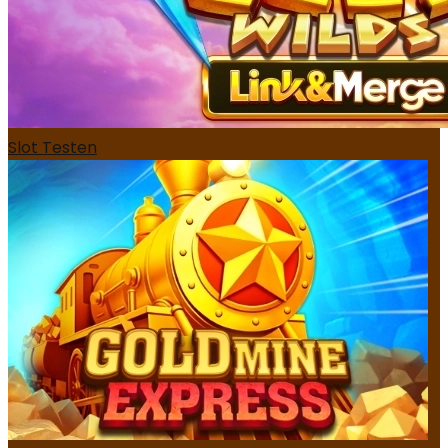
Slot Testen