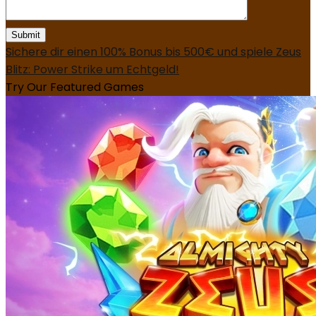
Submit
Sichere dir einen 100% Bonus bis 500€ und spiele Zeus
Blitz: Power Strike um Echtgeld!
Try Our Featured Games