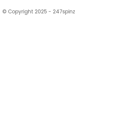
© Copyright 2025 - 247spinz