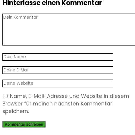
Hinterlasse einen Kommentar
Name, E-Mail-Adresse und Website in diesem
Browser für meinen nächsten Kommentar
speichern.
Kommentar schreiben