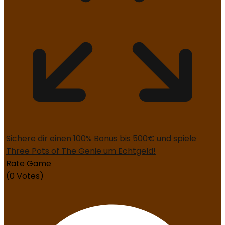
Sichere dir einen 100% Bonus bis 500€ und spiele
Three Pots of The Genie um Echtgeld!
Rate Game
(
0
Votes)