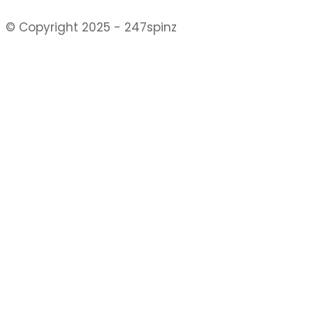
© Copyright 2025 - 247spinz