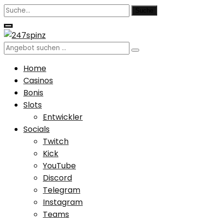
Suche
Home
Casinos
Bonis
Slots
Entwickler
Socials
Twitch
Kick
YouTube
Discord
Telegram
Instagram
Teams