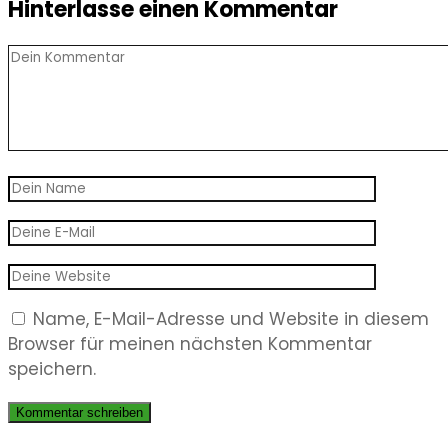
Hinterlasse einen Kommentar
Name, E-Mail-Adresse und Website in diesem
Browser für meinen nächsten Kommentar
speichern.
Kommentar schreiben