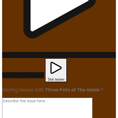
Mit Echtgeld Spielen
Slot testen
Having issues with
Three Pots of The Genie
?