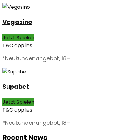
Vegasino
Jetzt Spielen
T&C applies
*Neukundenangebot, 18+
Supabet
Jetzt Spielen
T&C applies
*Neukundenangebot, 18+
Recent News