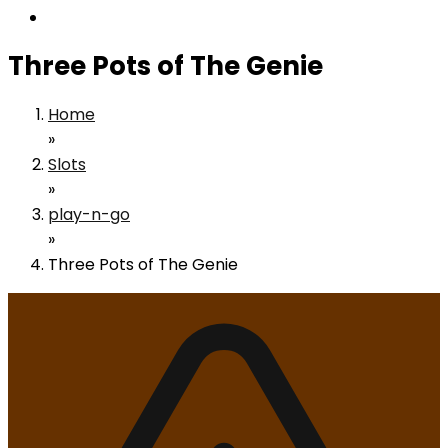
Three Pots of The Genie
Home
»
Slots
»
play-n-go
»
Three Pots of The Genie