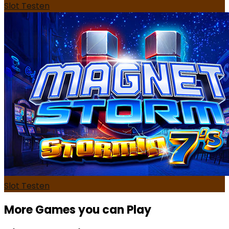
Slot Testen
Slot Testen
More Games you can Play