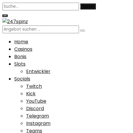
Suche
Home
Casinos
Bonis
Slots
Entwickler
Socials
Twitch
Kick
YouTube
Discord
Telegram
Instagram
Teams