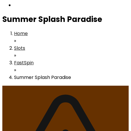
Summer Splash Paradise
Home
»
Slots
»
FastSpin
»
Summer Splash Paradise