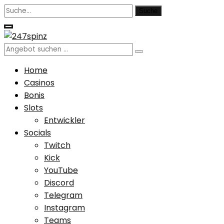
Suche
Home
Casinos
Bonis
Slots
Entwickler
Socials
Twitch
Kick
YouTube
Discord
Telegram
Instagram
Teams