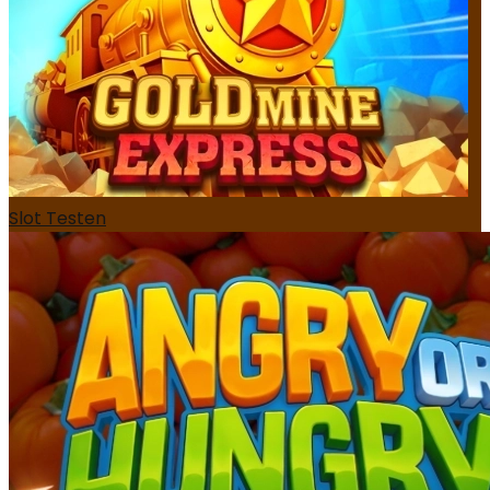
Slot Testen