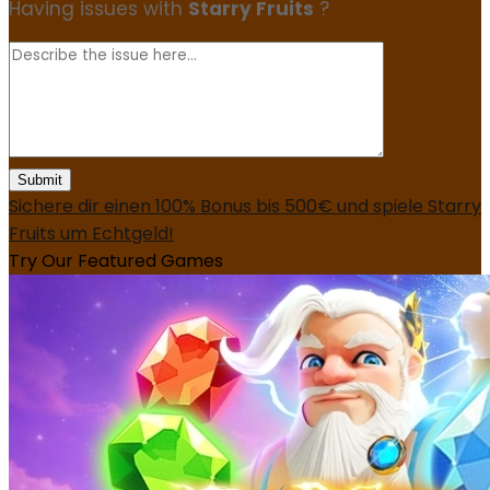
Having issues with
Starry Fruits
?
Submit
Sichere dir einen 100% Bonus bis 500€ und spiele Starry
Fruits um Echtgeld!
Try Our Featured Games