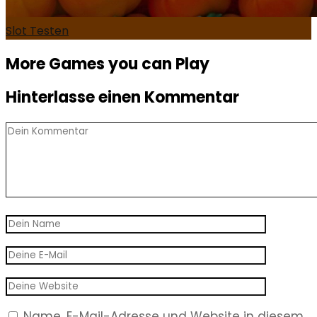
Slot Testen
More Games you can Play
Hinterlasse einen Kommentar
Name, E-Mail-Adresse und Website in diesem