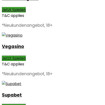
Jetzt Spielen
T&C applies
*Neukundenangebot, 18+
Vegasino
Jetzt Spielen
T&C applies
*Neukundenangebot, 18+
Supabet