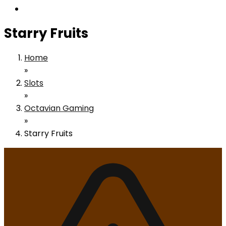
Starry Fruits
Home
»
Slots
»
Octavian Gaming
»
Starry Fruits