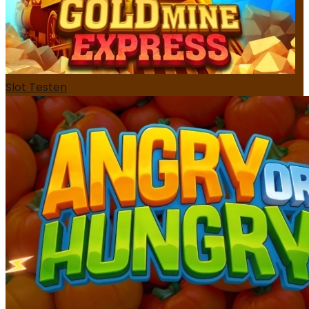
Slot Testen