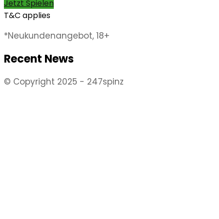
Jetzt Spielen
T&C applies
*Neukundenangebot, 18+
Recent News
© Copyright 2025 - 247spinz