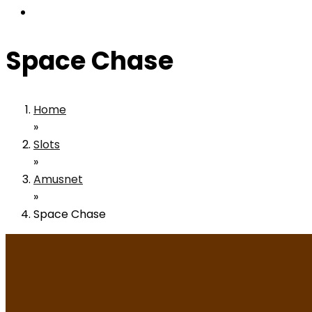
Space Chase
Home
»
Slots
»
Amusnet
»
Space Chase