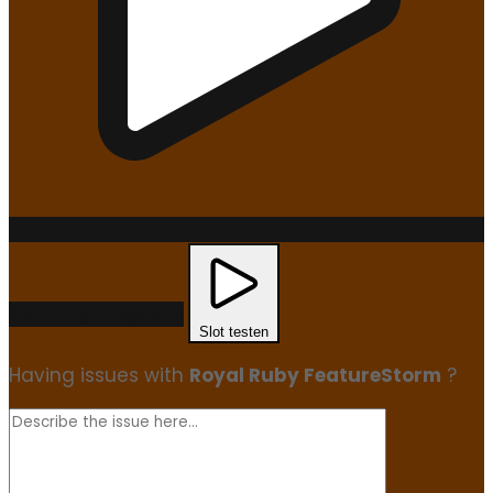
Mit Echtgeld Spielen
Slot testen
Having issues with
Royal Ruby FeatureStorm
?