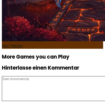
Slot Testen
More Games you can Play
Hinterlasse einen Kommentar