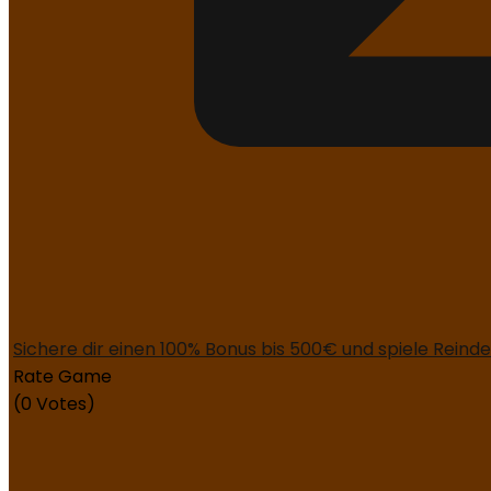
Sichere dir einen 100% Bonus bis 500€ und spiele Reind
Rate Game
(
0
Votes)