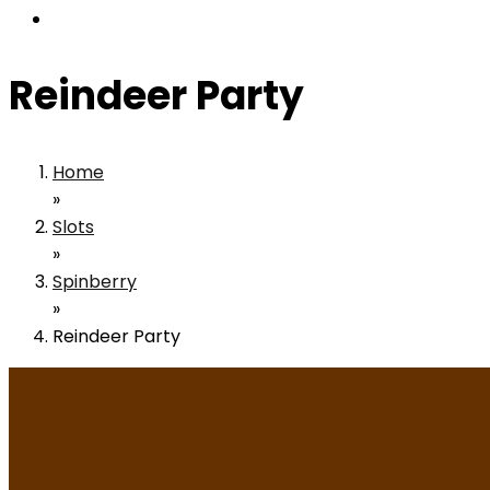
Reindeer Party
Home
»
Slots
»
Spinberry
»
Reindeer Party