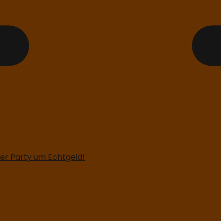
eer Party um Echtgeld!