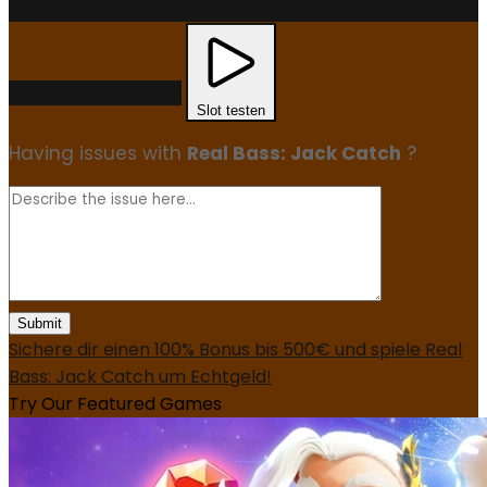
Mit Echtgeld Spielen
Slot testen
Having issues with
Real Bass: Jack Catch
?
Submit
Sichere dir einen 100% Bonus bis 500€ und spiele Real
Bass: Jack Catch um Echtgeld!
Try Our Featured Games