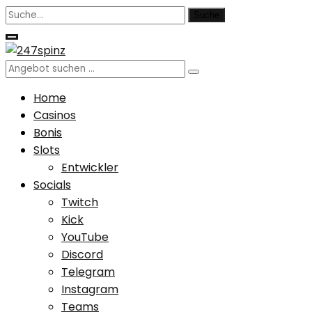
Suche
Home
Casinos
Bonis
Slots
Entwickler
Socials
Twitch
Kick
YouTube
Discord
Telegram
Instagram
Teams