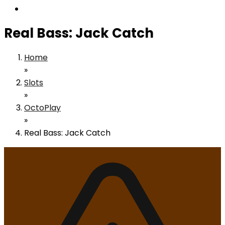
Real Bass: Jack Catch
Home
»
Slots
»
OctoPlay
»
Real Bass: Jack Catch