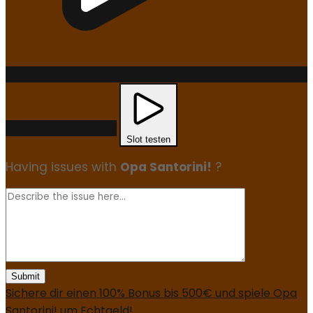
Mit Echtgeld Spielen
Slot testen
Having issues with
Opa Santorini!
?
Submit
Sichere dir einen 100% Bonus bis 500€ und spiele Opa
Santorini! um Echtgeld!