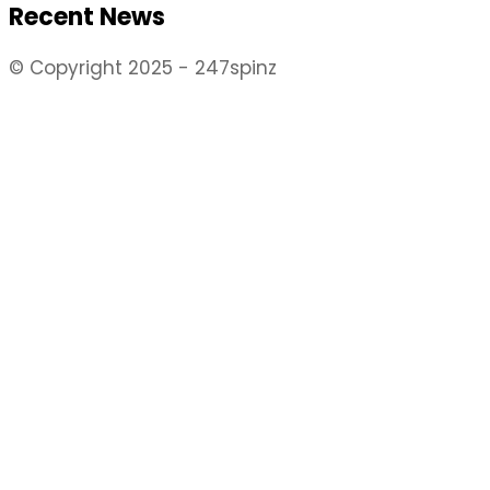
Recent News
© Copyright 2025 - 247spinz