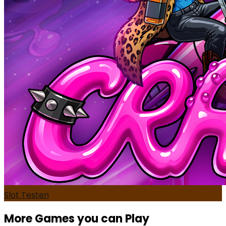
Slot Testen
More Games you can Play