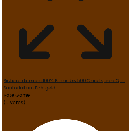
Sichere dir einen 100% Bonus bis 500€ und spiele Opa
Santorini! um Echtgeld!
Rate Game
(
0
Votes)