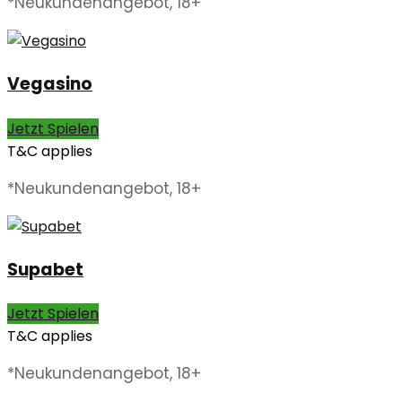
*Neukundenangebot, 18+
Vegasino
Jetzt Spielen
T&C applies
*Neukundenangebot, 18+
Supabet
Jetzt Spielen
T&C applies
*Neukundenangebot, 18+