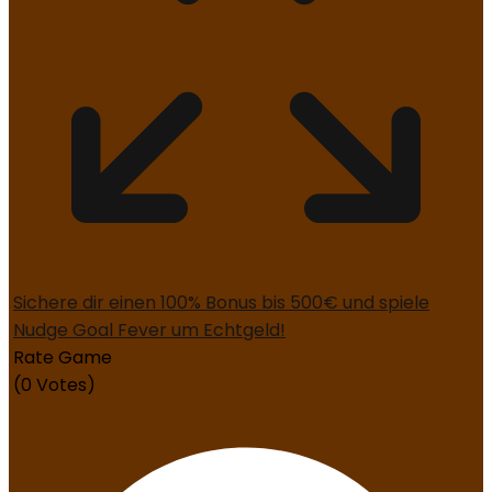
Sichere dir einen 100% Bonus bis 500€ und spiele
Nudge Goal Fever um Echtgeld!
Rate Game
(
0
Votes)