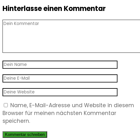
Hinterlasse einen Kommentar
Name, E-Mail-Adresse und Website in diesem
Browser für meinen nächsten Kommentar
speichern.
Kommentar schreiben