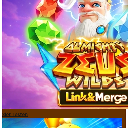
Slot Testen