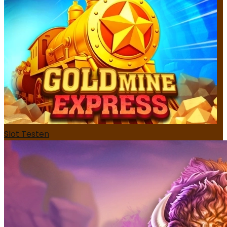
Slot Testen