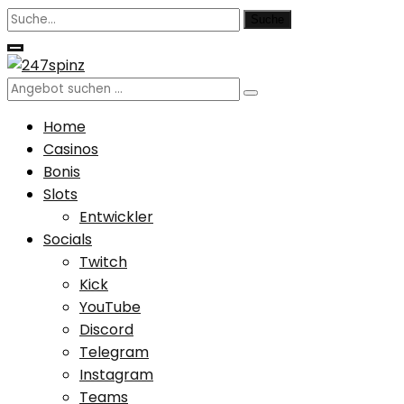
Suche
Home
Casinos
Bonis
Slots
Entwickler
Socials
Twitch
Kick
YouTube
Discord
Telegram
Instagram
Teams