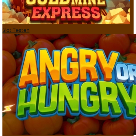
Slot Testen