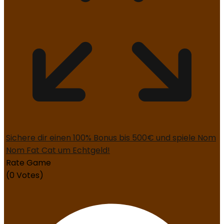
Sichere dir einen 100% Bonus bis 500€ und spiele Nom
Nom Fat Cat um Echtgeld!
Rate Game
(
0
Votes)