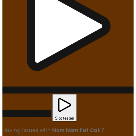
Mit Echtgeld Spielen
Slot testen
Having issues with
Nom Nom Fat Cat
?