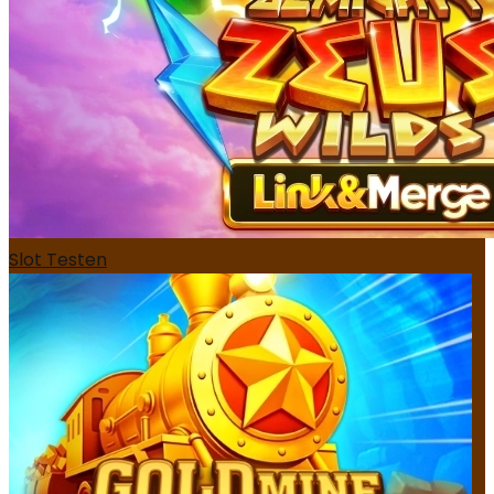
Slot Testen