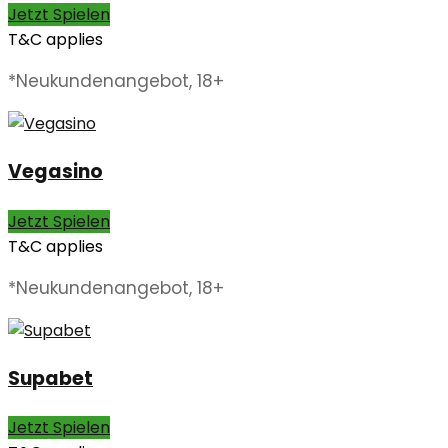
Jetzt Spielen
T&C applies
*Neukundenangebot, 18+
Vegasino
Jetzt Spielen
T&C applies
*Neukundenangebot, 18+
Supabet
Jetzt Spielen