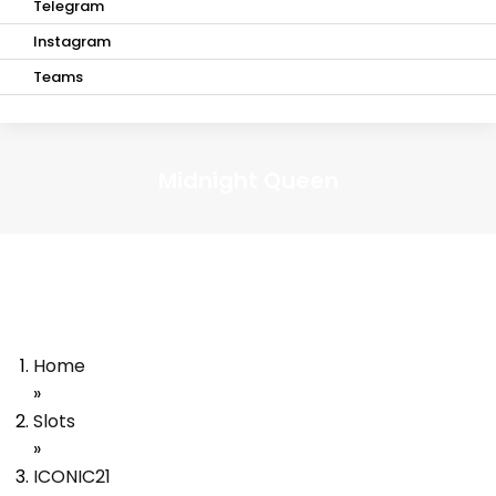
Telegram
Instagram
Teams
Midnight Queen
Home
»
Slots
»
ICONIC21