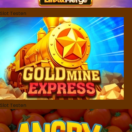
Slot Testen
Slot Testen