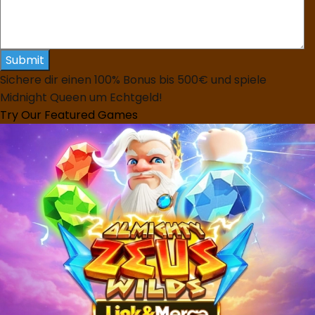
Submit
Sichere dir einen 100% Bonus bis 500€ und spiele
Midnight Queen um Echtgeld!
Try Our Featured Games