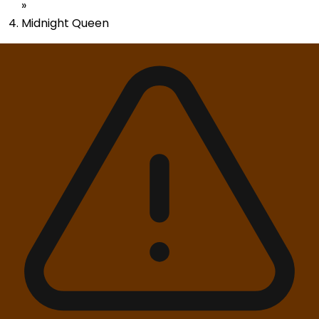
»
Midnight Queen