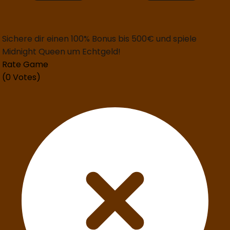
Sichere dir einen 100% Bonus bis 500€ und spiele
Midnight Queen um Echtgeld!
Rate Game
(
0
Votes)