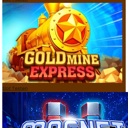
Slot Testen