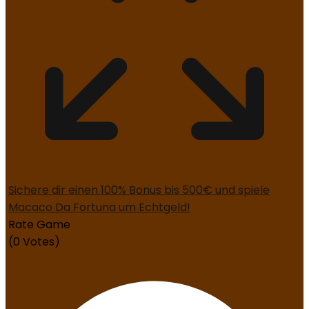
Sichere dir einen 100% Bonus bis 500€ und spiele
Macaco Da Fortuna um Echtgeld!
Rate Game
(
0
Votes)