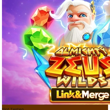
Slot Testen