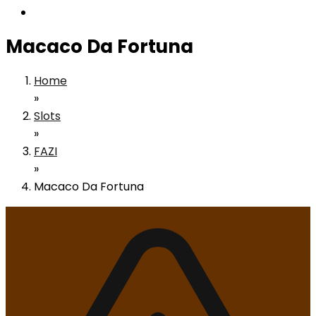
Macaco Da Fortuna
Home
»
Slots
»
FAZI
»
Macaco Da Fortuna