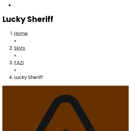
Lucky Sheriff
Home
»
Slots
»
FAZI
»
Lucky Sheriff