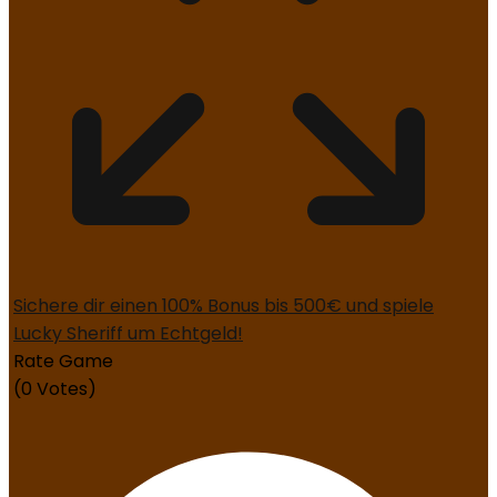
Sichere dir einen 100% Bonus bis 500€ und spiele
Lucky Sheriff um Echtgeld!
Rate Game
(
0
Votes)