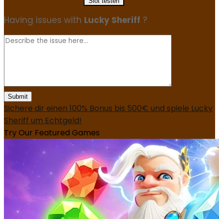
Slot testen
Having issues with
Lucky Sheriff
?
Submit
Sichere dir einen 100% Bonus bis 500€ und spiele Lucky
Sheriff um Echtgeld!
Try Our Featured Games