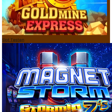
Slot Testen