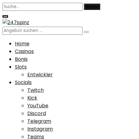
Suche
Home
Casinos
Bonis
Slots
Entwickler
Socials
Twitch
Kick
YouTube
Discord
Telegram
Instagram
Teams