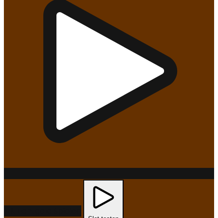
Mit Echtgeld Spielen