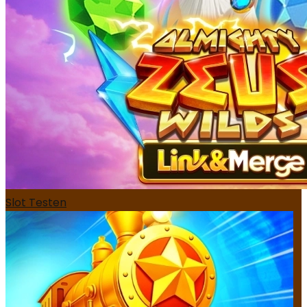
Slot Testen