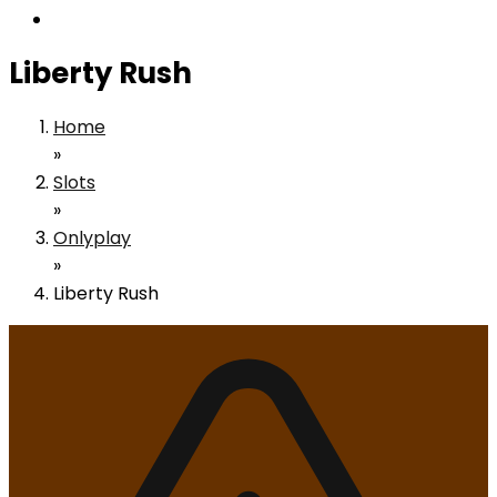
Liberty Rush
Home
»
Slots
»
Onlyplay
»
Liberty Rush