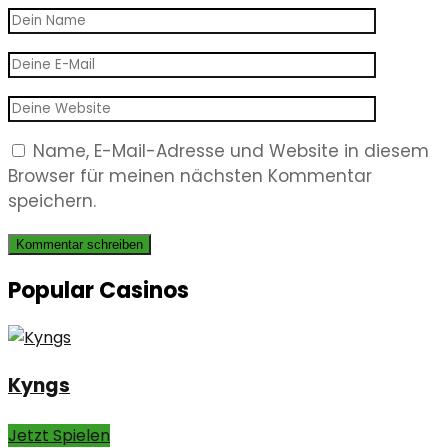
Name, E-Mail-Adresse und Website in diesem
Browser für meinen nächsten Kommentar
speichern.
Kommentar schreiben
Popular Casinos
Kyngs
Jetzt Spielen