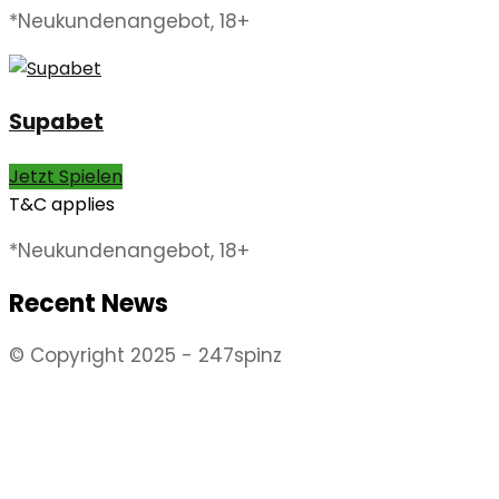
*Neukundenangebot, 18+
Supabet
Jetzt Spielen
T&C applies
*Neukundenangebot, 18+
Recent News
© Copyright 2025 - 247spinz