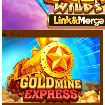
Slot Testen