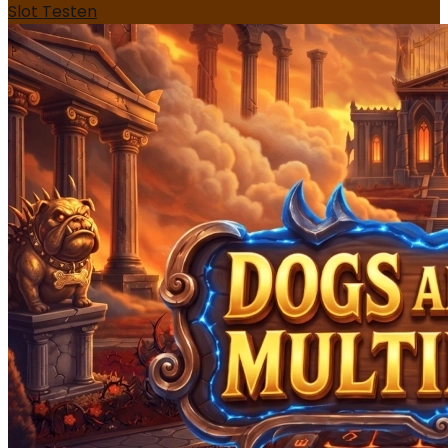
Slot Testen