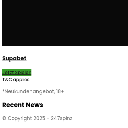
Supabet
Jetzt Spielen
T&C applies
*Neukundenangebot, 18+
Recent News
© Copyright 2025 - 247spinz