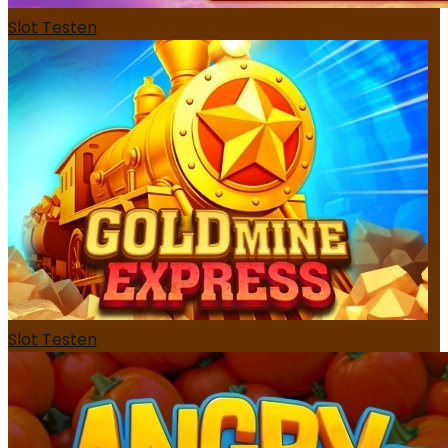
Slot Testen
Slot Testen