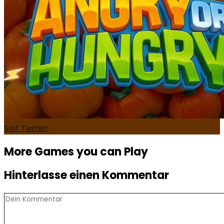
Slot Testen
More Games you can Play
Hinterlasse einen Kommentar