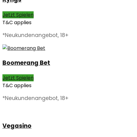
Jetzt Spielen
T&C applies
*Neukundenangebot, 18+
Boomerang Bet
Jetzt Spielen
T&C applies
*Neukundenangebot, 18+
Vegasino