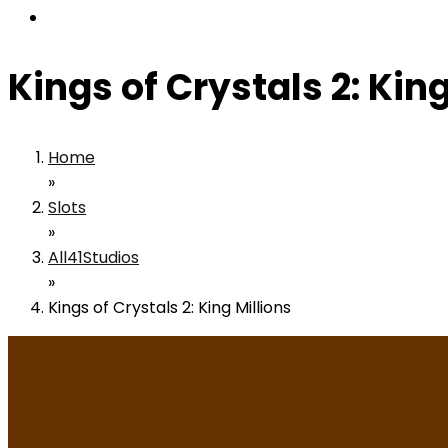
Kings of Crystals 2: King
Home
»
Slots
»
All41Studios
»
Kings of Crystals 2: King Millions