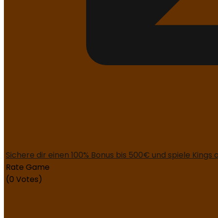
Sichere dir einen 100% Bonus bis 500€ und spiele Kings of
Rate Game
(
0
Votes)