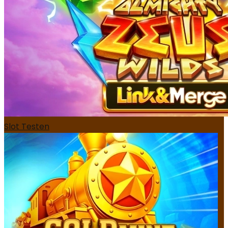
Slot Testen