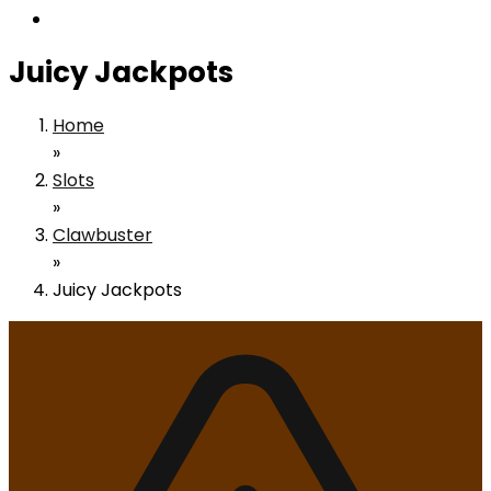
Juicy Jackpots
Home
»
Slots
»
Clawbuster
»
Juicy Jackpots