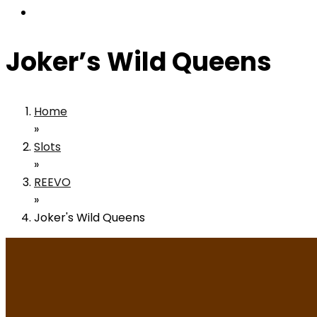
Joker’s Wild Queens
Home
»
Slots
»
REEVO
»
Joker's Wild Queens