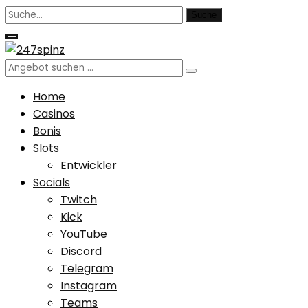
Suche
Home
Casinos
Bonis
Slots
Entwickler
Socials
Twitch
Kick
YouTube
Discord
Telegram
Instagram
Teams