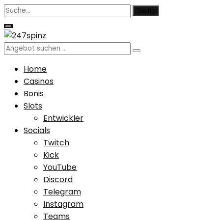
Suche
Home
Casinos
Bonis
Slots
Entwickler
Socials
Twitch
Kick
YouTube
Discord
Telegram
Instagram
Teams