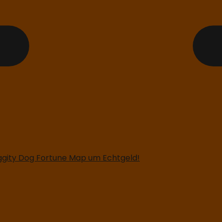
iggity Dog Fortune Map um Echtgeld!