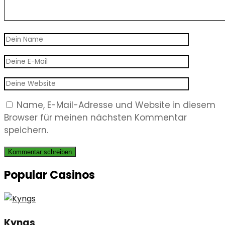
Name, E-Mail-Adresse und Website in diesem
Browser für meinen nächsten Kommentar
speichern.
Kommentar schreiben
Popular Casinos
Kyngs