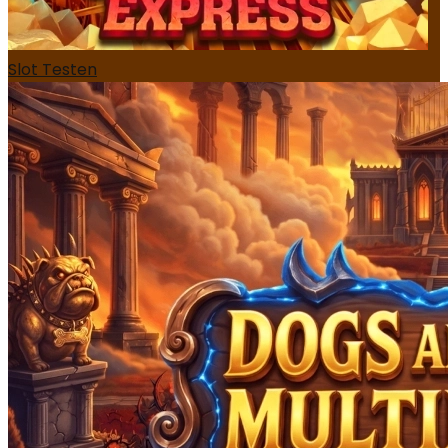
Slot Testen