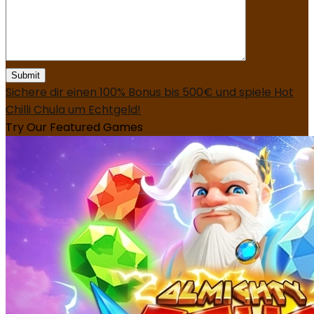
Submit
Sichere dir einen 100% Bonus bis 500€ und spiele Hot
Chilli Chula um Echtgeld!
Try Our Featured Games