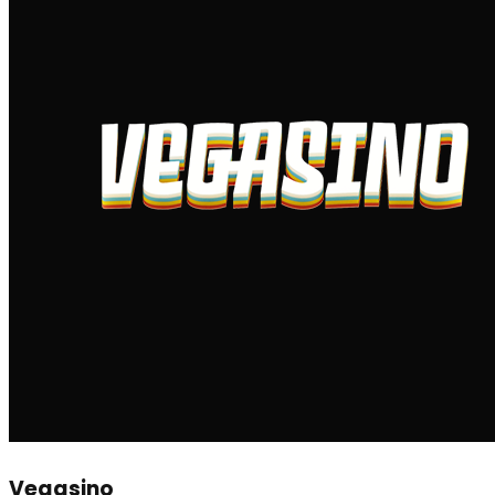
Vegasino