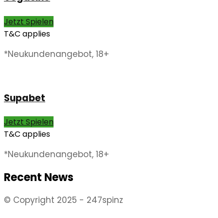
Jetzt Spielen
T&C applies
*Neukundenangebot, 18+
Supabet
Jetzt Spielen
T&C applies
*Neukundenangebot, 18+
Recent News
© Copyright 2025 - 247spinz