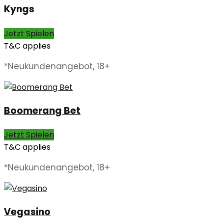
Kyngs
Jetzt Spielen
T&C applies
*Neukundenangebot, 18+
Boomerang Bet
Jetzt Spielen
T&C applies
*Neukundenangebot, 18+
Vegasino