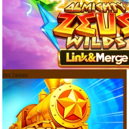
Slot Testen