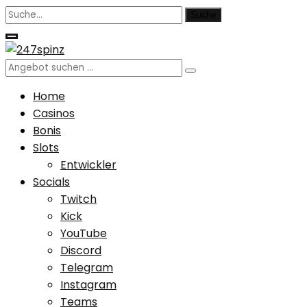
Suche
Home
Casinos
Bonis
Slots
Entwickler
Socials
Twitch
Kick
YouTube
Discord
Telegram
Instagram
Teams