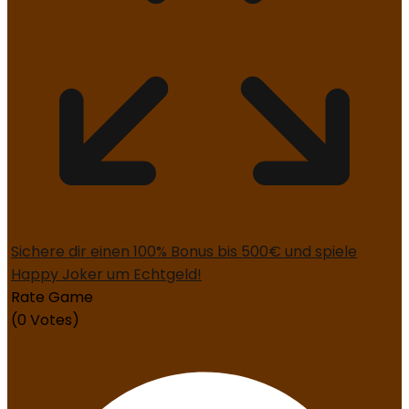
Sichere dir einen 100% Bonus bis 500€ und spiele
Happy Joker um Echtgeld!
Rate Game
(
0
Votes)