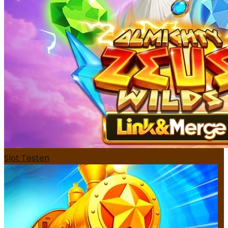
Slot Testen