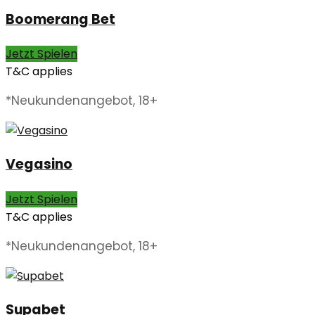
Boomerang Bet
Jetzt Spielen
T&C applies
*Neukundenangebot, 18+
Vegasino
Jetzt Spielen
T&C applies
*Neukundenangebot, 18+
Supabet