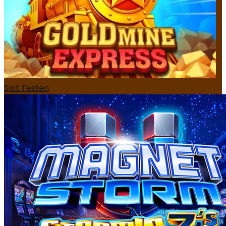
Slot Testen