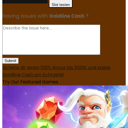
Mit Echtgeld Spielen
Slot testen
Having issues with
Goldline Cash
?
Submit
Sichere dir einen 100% Bonus bis 500€ und spiele
Goldline Cash um Echtgeld!
Try Our Featured Games