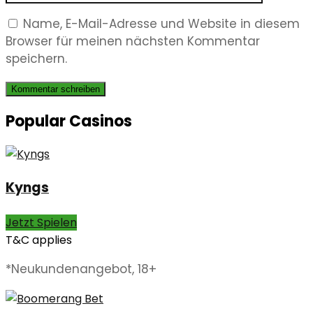
Name, E-Mail-Adresse und Website in diesem
Browser für meinen nächsten Kommentar
speichern.
Kommentar schreiben
Popular Casinos
Kyngs
Jetzt Spielen
T&C applies
*Neukundenangebot, 18+