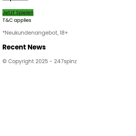
Jetzt Spielen
T&C applies
*Neukundenangebot, 18+
Recent News
© Copyright 2025 - 247spinz