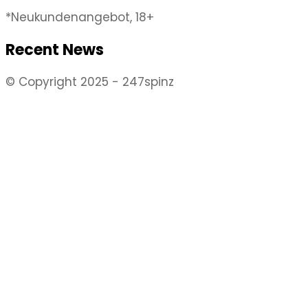
*Neukundenangebot, 18+
Recent News
© Copyright 2025 - 247spinz