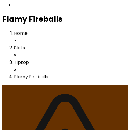
Flamy Fireballs
Home
»
Slots
»
Tiptop
»
Flamy Fireballs