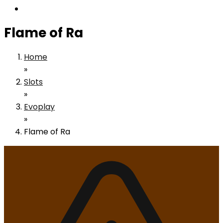
Flame of Ra
Home
»
Slots
»
Evoplay
»
Flame of Ra