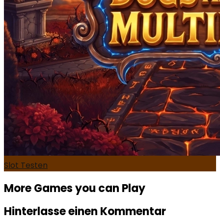
Slot Testen
More Games you can Play
Hinterlasse einen Kommentar