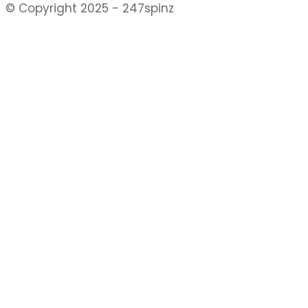
© Copyright 2025 - 247spinz