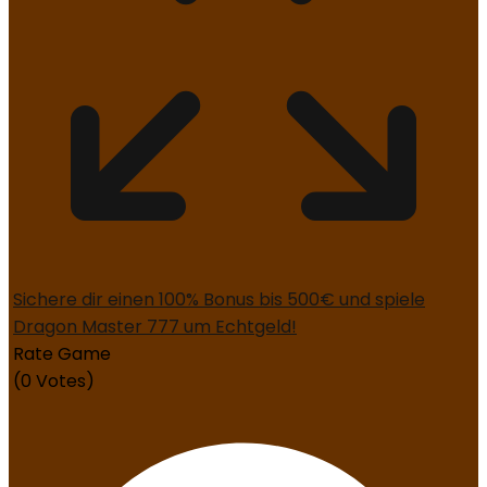
Sichere dir einen 100% Bonus bis 500€ und spiele
Dragon Master 777 um Echtgeld!
Rate Game
(
0
Votes)