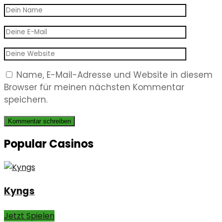
Name, E-Mail-Adresse und Website in diesem
Browser für meinen nächsten Kommentar
speichern.
Kommentar schreiben
Popular Casinos
Kyngs
Jetzt Spielen