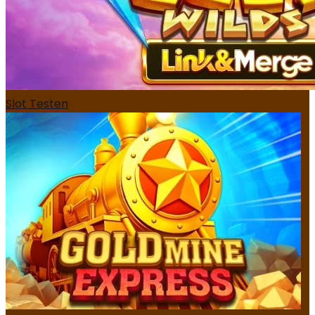
Slot Testen