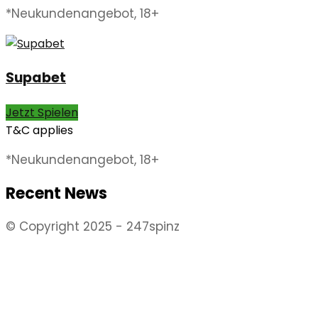
*Neukundenangebot, 18+
Supabet
Jetzt Spielen
T&C applies
*Neukundenangebot, 18+
Recent News
© Copyright 2025 - 247spinz