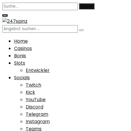
Suche
Home
Casinos
Bonis
Slots
Entwickler
Socials
Twitch
Kick
YouTube
Discord
Telegram
Instagram
Teams