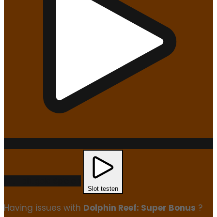
Mit Echtgeld Spielen
Slot testen
Having issues with
Dolphin Reef: Super Bonus
?