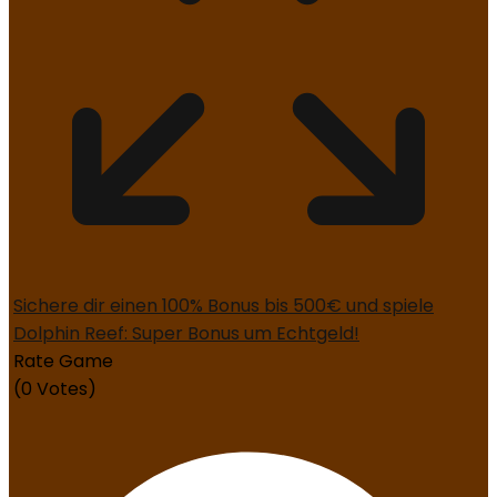
Sichere dir einen 100% Bonus bis 500€ und spiele
Dolphin Reef: Super Bonus um Echtgeld!
Rate Game
(
0
Votes)