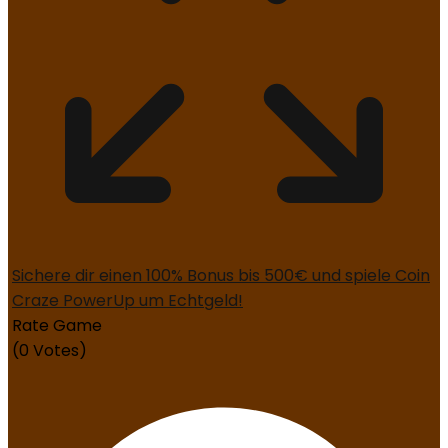
Sichere dir einen 100% Bonus bis 500€ und spiele Coin
Craze PowerUp um Echtgeld!
Rate Game
(
0
Votes)