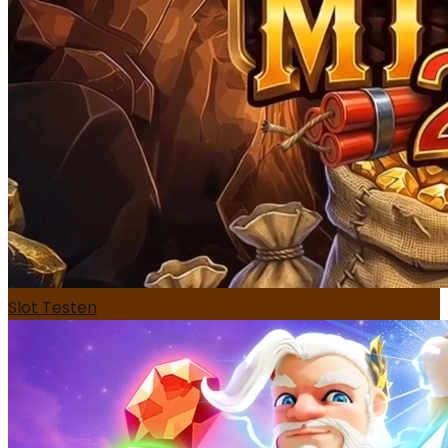
Slot Testen