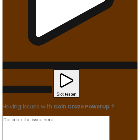
Mit Echtgeld Spielen
Slot testen
Having issues with
Coin Craze PowerUp
?