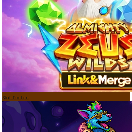
Slot Testen