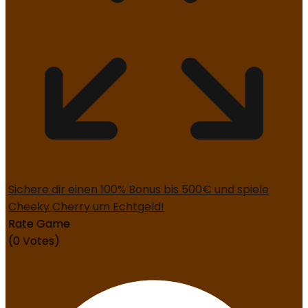
Sichere dir einen 100% Bonus bis 500€ und spiele
Cheeky Cherry um Echtgeld!
Rate Game
(
0
Votes)