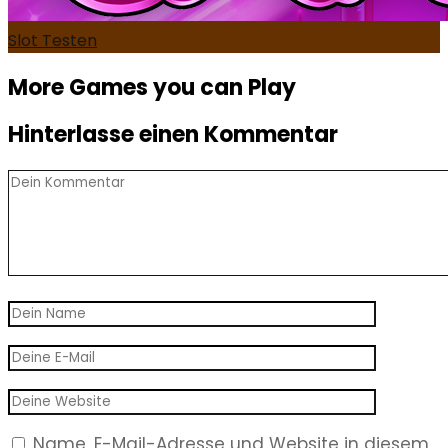
Slot Testen
More Games you can Play
Hinterlasse einen Kommentar
Name, E-Mail-Adresse und Website in diesem