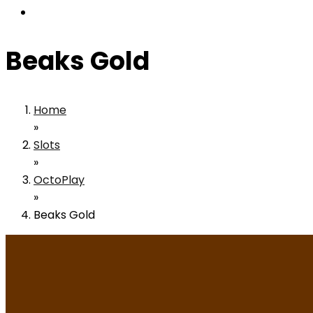
Beaks Gold
Home
»
Slots
»
OctoPlay
»
Beaks Gold