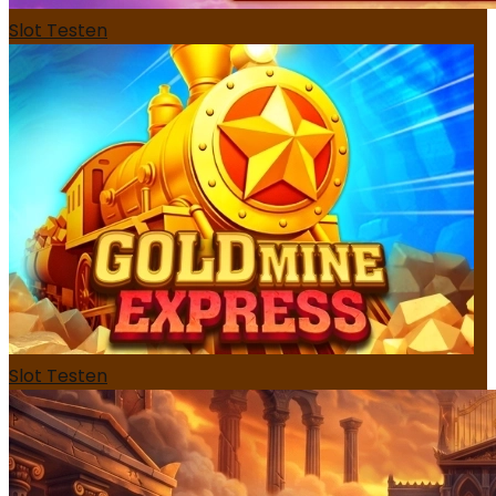
Slot Testen
Slot Testen