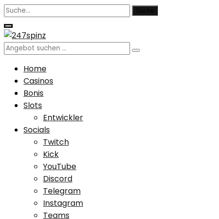
Suche
Home
Casinos
Bonis
Slots
Entwickler
Socials
Twitch
Kick
YouTube
Discord
Telegram
Instagram
Teams