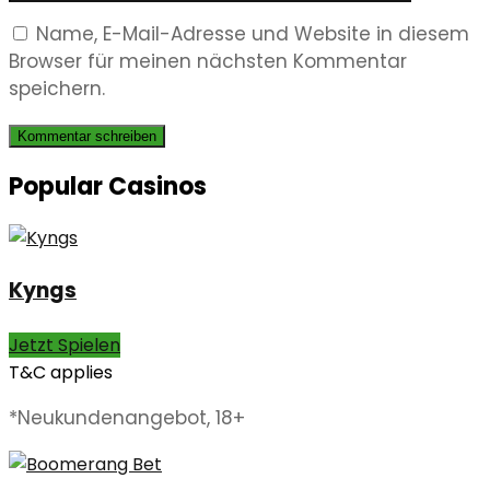
Name, E-Mail-Adresse und Website in diesem
Browser für meinen nächsten Kommentar
speichern.
Kommentar schreiben
Popular Casinos
Kyngs
Jetzt Spielen
T&C applies
*Neukundenangebot, 18+