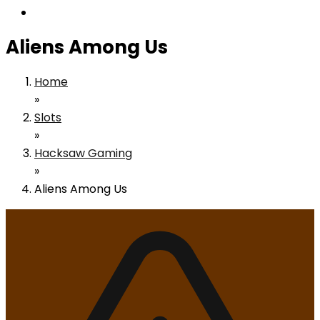
Aliens Among Us
Home
»
Slots
»
Hacksaw Gaming
»
Aliens Among Us