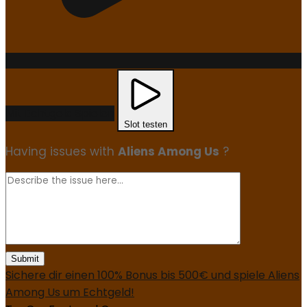
Mit Echtgeld Spielen
Slot testen
Having issues with
Aliens Among Us
?
Submit
Sichere dir einen 100% Bonus bis 500€ und spiele Aliens
Among Us um Echtgeld!