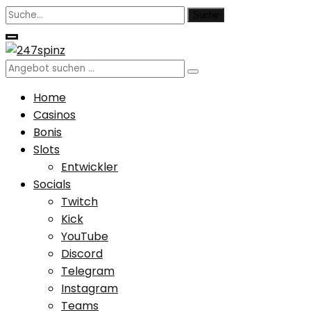
Suche
Home
Casinos
Bonis
Slots
Entwickler
Socials
Twitch
Kick
YouTube
Discord
Telegram
Instagram
Teams