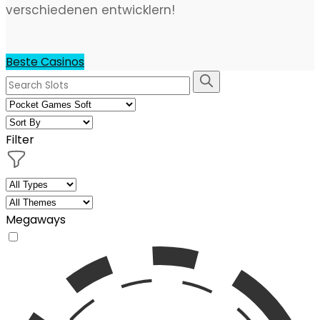
verschiedenen entwicklern!
Beste Casinos
Filter
Megaways