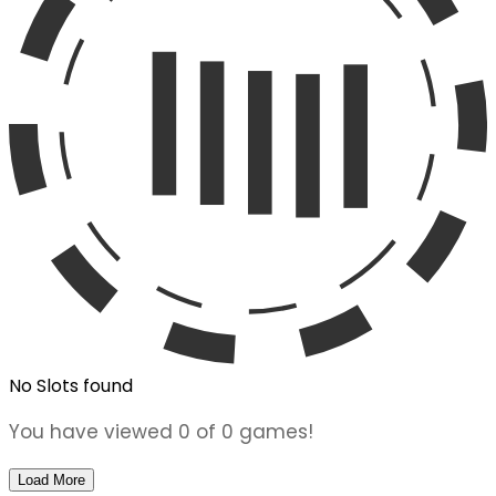
No Slots found
You have viewed
0
of
0
games!
Load More