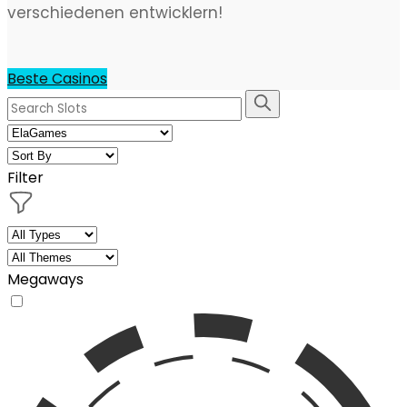
verschiedenen entwicklern!
Beste Casinos
Filter
Megaways