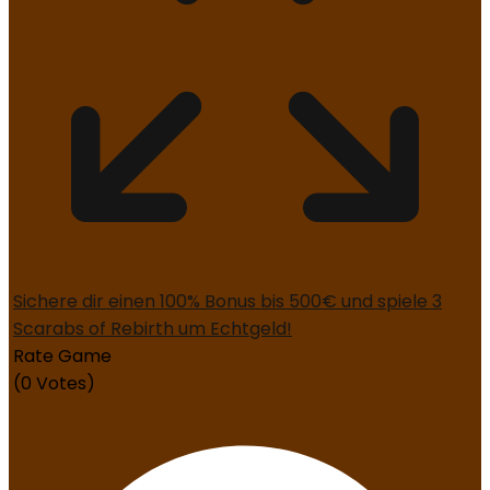
Sichere dir einen 100% Bonus bis 500€ und spiele 3
Scarabs of Rebirth um Echtgeld!
Rate Game
(
0
Votes)