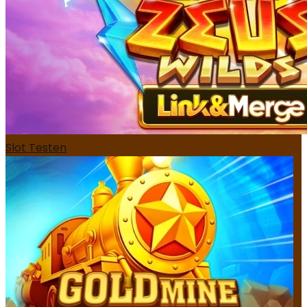
Slot Testen