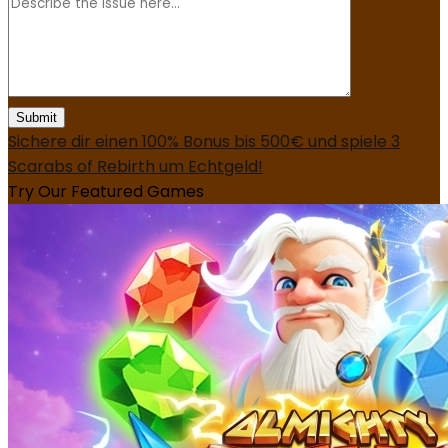
Submit
Sichere dir einen 100% Bonus bis 500€ und spiele 3
Scarabs of Rebirth um Echtgeld!
Try Our Featured Games