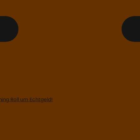
ning Roll um Echtgeld!