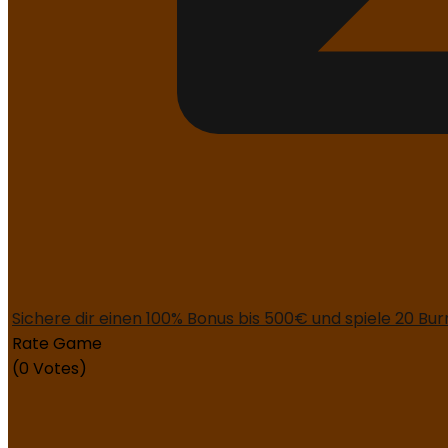
Sichere dir einen 100% Bonus bis 500€ und spiele 20 Bur
Rate Game
(
0
Votes)