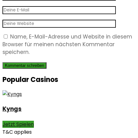
Name, E-Mail-Adresse und Website in diesem
Browser für meinen nächsten Kommentar
speichern.
Kommentar schreiben
Popular Casinos
Kyngs
Jetzt Spielen
T&C applies