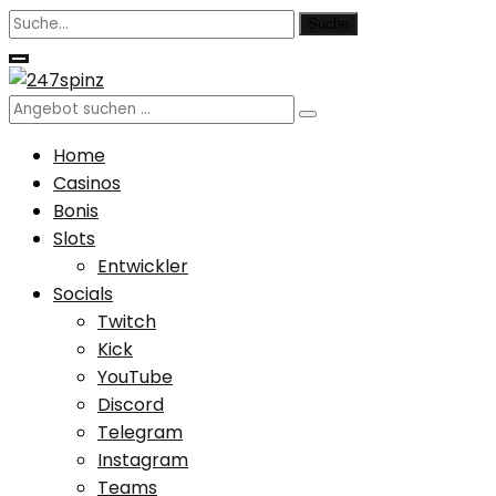
Suche
Home
Casinos
Bonis
Slots
Entwickler
Socials
Twitch
Kick
YouTube
Discord
Telegram
Instagram
Teams