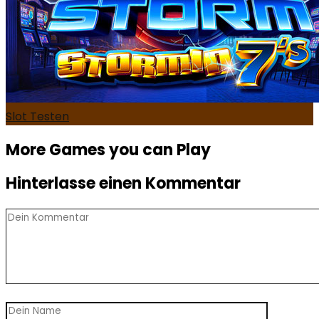
Slot Testen
More Games you can Play
Hinterlasse einen Kommentar